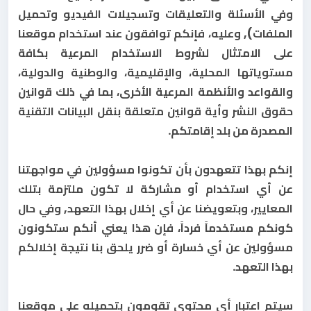
وفي الأسئلة والتعليقات وتسجيلات الفيديو وتحميل
الملفات), وعليه، فإنكم توافقون عند استخدام موقعنا
على الامتثال لشروط الاستخدام المرعية بكافة
مستوياتها المحلية، والإقليمية، والوطنية والدولية،
والقواعد والأنظمة المرعية الأخرى، بما في ذلك قوانين
حقوق النشر وأية قوانين متعلقة بنقل البيانات التقنية
المصدرة من بلد إقامتكم.
إنكم بهذا تتعهدون بأن تكونوا مسؤولين في مواجهتنا
عن أي استخدام أو مشاركة لا تكون ملتزمة بتلك
المعايير، وبتعويضنا عن أي إخلال بهذا التعهد, وفي حال
كونكم مستخدماً فرداً، فإن هذا يعني أنكم ستكونون
مسؤولين عن أي خسارة أو ضرر يلحق بنا نتيجة إخلالكم
بهذا التعهد.
سيتم اعتبار أي محتوى تقومون بتحميله على موقعنا