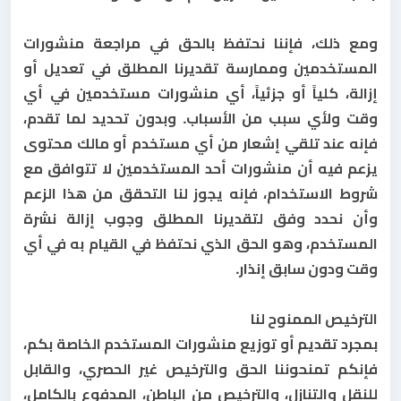
ومع ذلك، فإننا نحتفظ بالحق في مراجعة منشورات
المستخدمين وممارسة تقديرنا المطلق في تعديل أو
إزالة، كلياً أو جزئياً، أي منشورات مستخدمين في أي
وقت ولأي سبب من الأسباب. وبدون تحديد لما تقدم،
فإنه عند تلقي إشعار من أي مستخدم أو مالك محتوى
يزعم فيه أن منشورات أحد المستخدمين لا تتوافق مع
شروط الاستخدام، فإنه يجوز لنا التحقق من هذا الزعم
وأن نحدد وفق لتقديرنا المطلق وجوب إزالة نشرة
المستخدم، وهو الحق الذي نحتفظ في القيام به في أي
وقت ودون سابق إنذار.
الترخيص الممنوح لنا
بمجرد تقديم أو توزيع منشورات المستخدم الخاصة بكم،
فإنكم تمنحوننا الحق والترخيص غير الحصري، والقابل
للنقل والتنازل، والترخيص من الباطن، المدفوع بالكامل،