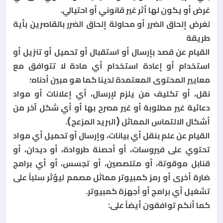
غرض أو يكون لها أثر غير قانوني أو احتيالي.
لغرض إلحاق الضرر أو محاولة إلحاق الضرر بالقاصرين بأية
طريقة
القيام عن قصد بإرسال أو استقبال أو تحميل أو تنزيل أو
استخدام أو إعادة استخدام أي مادة لا تتوافق مع
معايير المحتوى المعتمدة لدينا كما هو مبين أدناه؛
نقل، أو تكليف من يلزم لإرسال، أي إعلانات أو مواد
دعائية غير مطلوبة أو غير مصرح بها أو أي شكل آخر من
أشكال الالتماس المماثل (البريد المزعج).
القيام عن علم بنقل أي بيانات، وإرسال أو تحميل أي مواد
تحتوي على فيروسات، أو أحصنة طروادة، أو ديدان، أو
قنابل موقوتة، أو متلصصين، أو تجسس، أو أي برامج
ضارة أخرى أو رمز كمبيوتر مماثل مصمم ليؤثر سلباً على
تشغيل أي برامج أو أجهزة كمبيوتر.
كما أنكم توافقون أيضاً على: