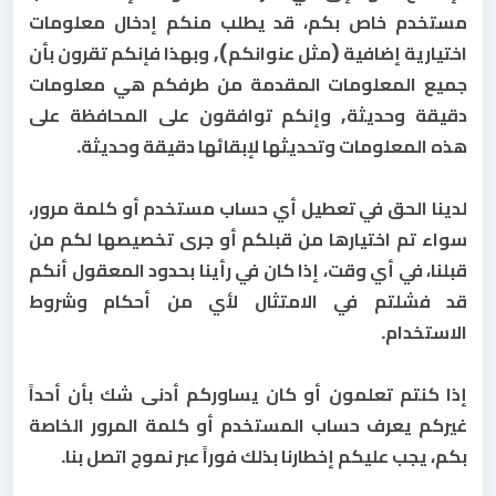
مستخدم خاص بكم، قد يطلب منكم إدخال معلومات
اختيارية إضافية (مثل عنوانكم), وبهذا فإنكم تقرون بأن
جميع المعلومات المقدمة من طرفكم هي معلومات
دقيقة وحديثة, وإنكم توافقون على المحافظة على
هذه المعلومات وتحديثها لإبقائها دقيقة وحديثة.
لدينا الحق في تعطيل أي حساب مستخدم أو كلمة مرور،
سواء تم اختيارها من قبلكم أو جرى تخصيصها لكم من
قبلنا، في أي وقت، إذا كان في رأينا بحدود المعقول أنكم
قد فشلتم في الامتثال لأي من أحكام وشروط
الاستخدام.
إذا كنتم تعلمون أو كان يساوركم أدنى شك بأن أحداً
غيركم يعرف حساب المستخدم أو كلمة المرور الخاصة
بكم، يجب عليكم إخطارنا بذلك فوراً عبر نموج اتصل بنا.