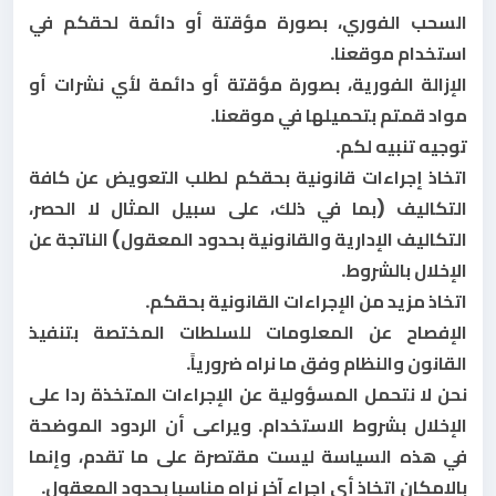
السحب الفوري، بصورة مؤقتة أو دائمة لحقكم في
استخدام موقعنا.
الإزالة الفورية، بصورة مؤقتة أو دائمة لأي نشرات أو
مواد قمتم بتحميلها في موقعنا.
توجيه تنبيه لكم.
اتخاذ إجراءات قانونية بحقكم لطلب التعويض عن كافة
التكاليف (بما في ذلك، على سبيل المثال لا الحصر،
التكاليف الإدارية والقانونية بحدود المعقول) الناتجة عن
الإخلال بالشروط.
اتخاذ مزيد من الإجراءات القانونية بحقكم.
الإفصاح عن المعلومات للسلطات المختصة بتنفيذ
القانون والنظام وفق ما نراه ضرورياً.
نحن لا نتحمل المسؤولية عن الإجراءات المتخذة ردا على
الإخلال بشروط الاستخدام. ويراعى أن الردود الموضحة
في هذه السياسة ليست مقتصرة على ما تقدم، وإنما
بالإمكان اتخاذ أي إجراء آخر نراه مناسبا بحدود المعقول.