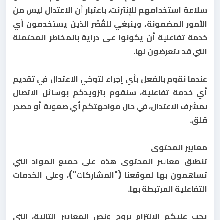
سلامة استخدامهم للإنترنت، باعتبار أن الاعتدال ليس من
الأمور المضمونة, وينبغي للقُصَّر الذين يستخدمون أي
خدمة تفاعلية أن يكونوا على دراية بالمخاطر المحتملة
التي قد يتعرضون لها.
عندما نقوم بالفعل بأي إجراء لتوخي الاعتدال في تقديم
أي خدمة تفاعلية، سنقوم بتزويدكم بوسائل الاتصال
بمشرف الاعتدال، في حال مواجهتكم أي صعوبة أو مصدر
قلق.
معايير المحتوى
تنطبق معايير المحتوى هذه على جميع المواد التي
تساهمون بها لموقعنا ("المشاركات")، وعلى الخدمات
التفاعلية المرتبطة بها.
يجب عليكم الالتزام بروح ونص المعايير التالية، التي