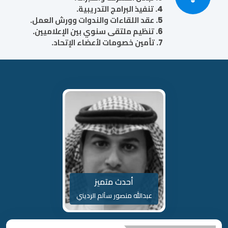
4. تنفيذ البرامج التدريبية.
5. عقد اللقاءات والندوات وورش العمل.
6. تنظيم ملتقى سنوي بين الإعلاميين.
7. تأمين خصومات لأعضاء الإتحاد.
أحدث متميز
عبدالله منصور سآلم الرديني