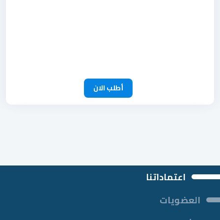
أطلب الان
اعتماداتنا
العضويات